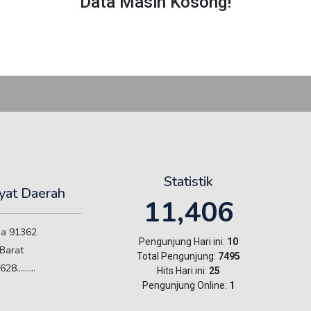
Data Masih Kosong!
Statistik
yat Daerah
11,406
sa 91362
Pengunjung Hari ini:
10
Barat
Total Pengunjung:
7495
.........
Hits Hari ini:
25
Pengunjung Online:
1